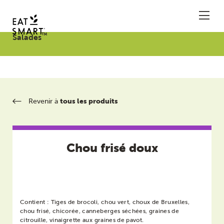
™
Salades
PRODUITS
SALADES HACHÉES PRÊTES À SERVIR
À PROPOS
Revenir à
tous les produits
À PROPOS D'EATSMART
OÙ TROUVER EAT SMART
CURATIONFOODS.COM
CONTACT
CONTACT
Chou frisé doux
SOUMETTRE UNE DEMANDE
Eat Smart
ENG
FR
ENG
2811 Air Park Dirve
Eat Smart est une marque de Curation Foods.
Santa Maria, CA 93455
Contient : Tiges de brocoli, chou vert, choux de Bruxelles,
CurationFoods.com.
chou frisé, chicorée, canneberges séchées, graines de
citrouille, vinaigrette aux graines de pavot.