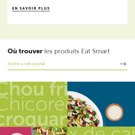
SERVICE À LA CLIENTÈLE :
1-800-626-2746
EN SAVOIR PLUS
SERVICE COMMERCIAL :
1-800-454-1355
Où trouver
les produits Eat Smart